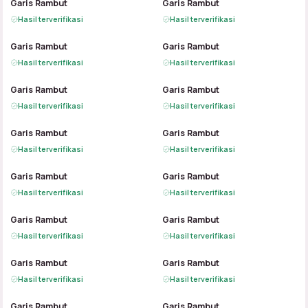
B
A
B
A
Garis Rambut
Garis Rambut
Hasil terverifikasi
Hasil terverifikasi
B
A
B
A
Garis Rambut
Garis Rambut
Hasil terverifikasi
Hasil terverifikasi
B
A
B
A
Garis Rambut
Garis Rambut
Hasil terverifikasi
Hasil terverifikasi
B
A
B
A
Garis Rambut
Garis Rambut
Hasil terverifikasi
Hasil terverifikasi
B
A
B
A
Garis Rambut
Garis Rambut
Hasil terverifikasi
Hasil terverifikasi
B
A
B
A
Garis Rambut
Garis Rambut
Hasil terverifikasi
Hasil terverifikasi
B
A
B
A
Garis Rambut
Garis Rambut
Hasil terverifikasi
Hasil terverifikasi
B
A
B
A
Garis Rambut
Garis Rambut