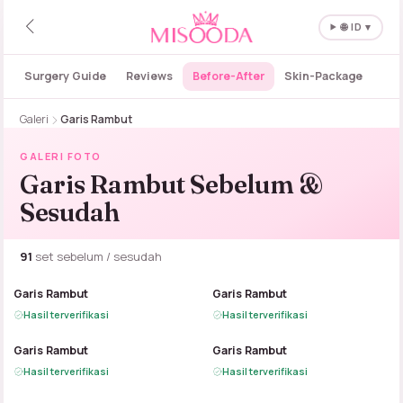
🌐 ID ▾
Surgery Guide
Reviews
Before-After
Skin-Package
Galeri
Garis Rambut
GALERI FOTO
Garis Rambut Sebelum &
Sesudah
91
set sebelum / sesudah
B
A
B
A
Garis Rambut
Garis Rambut
Hasil terverifikasi
Hasil terverifikasi
B
A
B
A
Garis Rambut
Garis Rambut
Hasil terverifikasi
Hasil terverifikasi