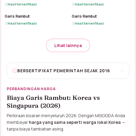
Hasil terverifikasi
Hasil terverifikasi
B
A
B
A
Garis Rambut
Garis Rambut
Hasil terverifikasi
Hasil terverifikasi
Lihat lainnya
BERSERTIFIKAT PEMERINTAH SEJAK 2016
PERBANDINGAN HARGA
Biaya Garis Rambut: Korea vs
Singapura (2026)
Perkiraan kisaran menyeluruh 2026. Dengan MISOODA Anda
membayar
harga yang sama seperti warga lokal Korea
—
tanpa biaya tambahan asing.