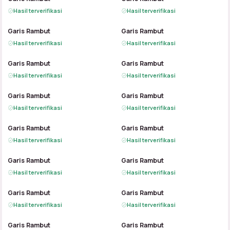
Hasil terverifikasi
Hasil terverifikasi
B
A
B
A
Garis Rambut
Garis Rambut
Hasil terverifikasi
Hasil terverifikasi
B
A
B
A
Garis Rambut
Garis Rambut
Hasil terverifikasi
Hasil terverifikasi
B
A
B
A
Garis Rambut
Garis Rambut
Hasil terverifikasi
Hasil terverifikasi
B
A
B
A
Garis Rambut
Garis Rambut
Hasil terverifikasi
Hasil terverifikasi
B
A
B
A
Garis Rambut
Garis Rambut
Hasil terverifikasi
Hasil terverifikasi
B
A
B
A
Garis Rambut
Garis Rambut
Hasil terverifikasi
Hasil terverifikasi
B
A
B
A
Garis Rambut
Garis Rambut