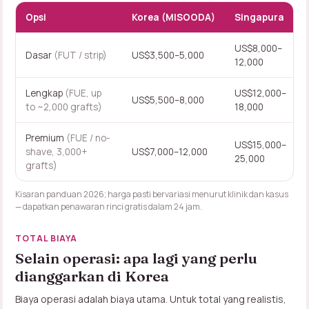
Opsi
Korea (MISOODA)
Singapura
US$8,000–
Dasar
(FUT / strip)
US$3,500–5,000
12,000
Lengkap
(FUE, up
US$12,000–
US$5,500–8,000
to ~2,000 grafts)
18,000
Premium
(FUE / no-
US$15,000–
shave, 3,000+
US$7,000–12,000
25,000
grafts)
Kisaran panduan 2026; harga pasti bervariasi menurut klinik dan kasus
—
dapatkan penawaran rinci gratis dalam 24 jam
.
TOTAL BIAYA
Selain operasi: apa lagi yang perlu
dianggarkan di Korea
Biaya operasi adalah biaya utama. Untuk total yang realistis,