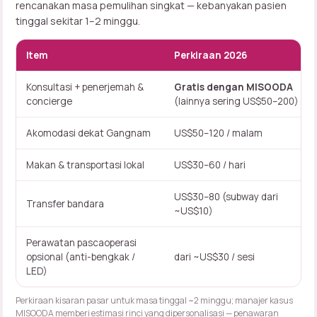
rencanakan masa pemulihan singkat — kebanyakan pasien
tinggal sekitar 1–2 minggu.
Item
Perkiraan 2026
Konsultasi + penerjemah &
Gratis dengan MISOODA
concierge
(lainnya sering US$50–200)
Akomodasi dekat Gangnam
US$50–120 / malam
Makan & transportasi lokal
US$30–60 / hari
US$30–80 (subway dari
Transfer bandara
~US$10)
Perawatan pascaoperasi
opsional (anti-bengkak /
dari ~US$30 / sesi
LED)
Perkiraan kisaran pasar untuk masa tinggal ~2 minggu; manajer kasus
MISOODA memberi estimasi rinci yang dipersonalisasi —
penawaran