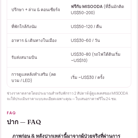
ฟรีกับ MISOODA
(ที่อื่นมักคิด
ปรึกษา + ล่าม & คอนเซียร์จ
US$50–200)
ที่พักใกล้กังนัม
US$50–120 / คืน
อาหาร & เดินทางในเมือง
US$30–60 / วัน
US$30–80 (รถไฟใต้ดินเริ่ม
รับส่งสนามบิน
~US$10)
การดูแลหลังทำเสริม (ลด
เริ่ม ~US$30 / ครั้ง
บวม / LED)
ช่วงราคาตลาดโดยประมาณสำหรับพักราว 2 สัปดาห์ ผู้ดูแลเคสของ MISOODA
จะให้ประเมินราคาแบบละเอียดเฉพาะคุณ —
ใบเสนอราคาฟรีใน 24 ชม.
FAQ
ปาก — FAQ
ภาพก่อน & หลังปากเหล่านี้มาจากผู้ป่วยจริงที่ผ่านการ