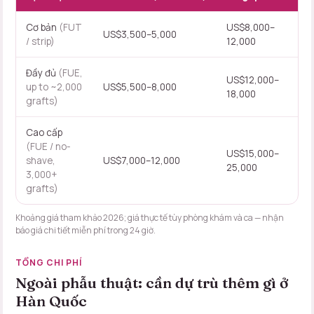
Cơ bản
(FUT
US$8,000–
US$3,500–5,000
/ strip)
12,000
Đầy đủ
(FUE,
US$12,000–
up to ~2,000
US$5,500–8,000
18,000
grafts)
Cao cấp
(FUE / no-
US$15,000–
shave,
US$7,000–12,000
25,000
3,000+
grafts)
Khoảng giá tham khảo 2026; giá thực tế tùy phòng khám và ca —
nhận
báo giá chi tiết miễn phí trong 24 giờ
.
TỔNG CHI PHÍ
Ngoài phẫu thuật: cần dự trù thêm gì ở
Hàn Quốc