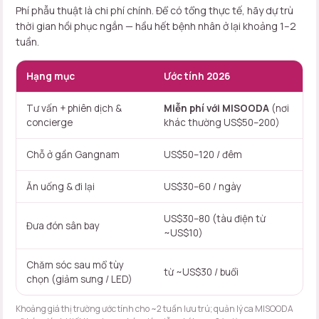
Phí phẫu thuật là chi phí chính. Để có tổng thực tế, hãy dự trù
thời gian hồi phục ngắn — hầu hết bệnh nhân ở lại khoảng 1–2
tuần.
Hạng mục
Ước tính 2026
Tư vấn + phiên dịch &
Miễn phí với MISOODA
(nơi
concierge
khác thường US$50–200)
Chỗ ở gần Gangnam
US$50–120 / đêm
Ăn uống & đi lại
US$30–60 / ngày
US$30–80 (tàu điện từ
Đưa đón sân bay
~US$10)
Chăm sóc sau mổ tùy
từ ~US$30 / buổi
chọn (giảm sưng / LED)
Khoảng giá thị trường ước tính cho ~2 tuần lưu trú; quản lý ca MISOODA