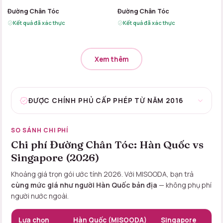
B
A
B
A
Đường Chân Tóc
Đường Chân Tóc
Kết quả đã xác thực
Kết quả đã xác thực
Xem thêm
ĐƯỢC CHÍNH PHỦ CẤP PHÉP TỪ NĂM 2016
SO SÁNH CHI PHÍ
Chi phí Đường Chân Tóc: Hàn Quốc vs
Singapore (2026)
Khoảng giá trọn gói ước tính 2026. Với MISOODA, bạn trả
cùng mức giá như người Hàn Quốc bản địa
— không phụ phí
người nước ngoài.
Lựa chọn
Hàn Quốc (MISOODA)
Singapore
Tiế