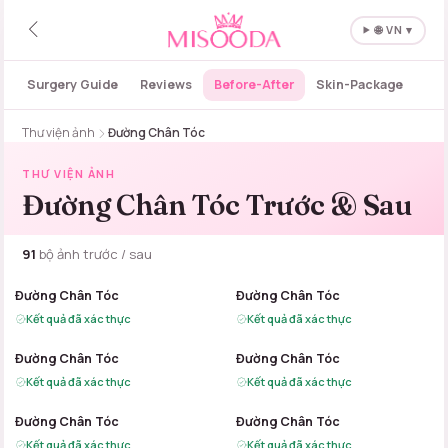
🌐 VN ▾
Surgery Guide
Reviews
Before-After
Skin-Package
Thư viện ảnh
Đường Chân Tóc
THƯ VIỆN ẢNH
Đường Chân Tóc Trước & Sau
91
bộ ảnh trước / sau
B
A
B
A
Đường Chân Tóc
Đường Chân Tóc
Kết quả đã xác thực
Kết quả đã xác thực
B
A
B
A
Đường Chân Tóc
Đường Chân Tóc
Kết quả đã xác thực
Kết quả đã xác thực
B
A
B
A
Đường Chân Tóc
Đường Chân Tóc
Kết quả đã xác thực
Kết quả đã xác thực