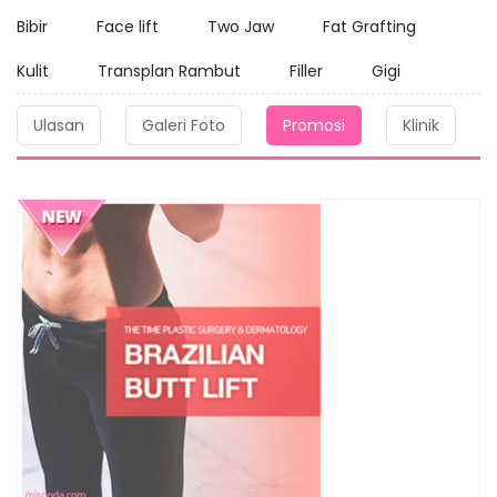
Bibir
Face lift
Two Jaw
Fat Grafting
Kulit
Transplan Rambut
Filler
Gigi
Ulasan
Galeri Foto
Promosi
Klinik