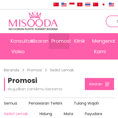
Konsultasi
Kisaran
Promosi
Klinik
Mengenai
Video
Kami
Beranda
Promosi
Sedot Lemak
Promosi
Kisaran
Wujudkan cantikmu bersama
Semua
Penawaran Terkini
Tulang Wajah
Sedot Lemak
Hidung
Mata
Payudara