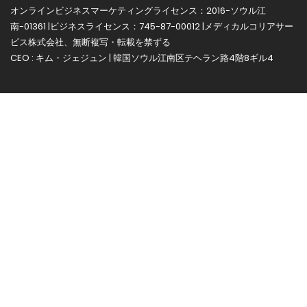
オンラインビジネスマーケティングライセンス：2016-ソウル江
南-01361 |ビジネスライセンス：745-87-00012 |メディカルコリアサー
ビス株式会社、無断複写・転載を禁ずる
CEO : キム・ジェジュン | 韓国ソウル江南区テヘラン路4階8ギル4