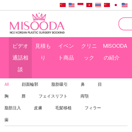
ビデオ
見積も
イベン
クリニ
MISOODA
通話相
り
ト商品
ック
の紹介
談
All
顔面輪郭
脂肪吸引
鼻
目
胸
唇
フェイスリフト
両顎
脂肪注入
皮膚
毛髪移植
フィラー
歯