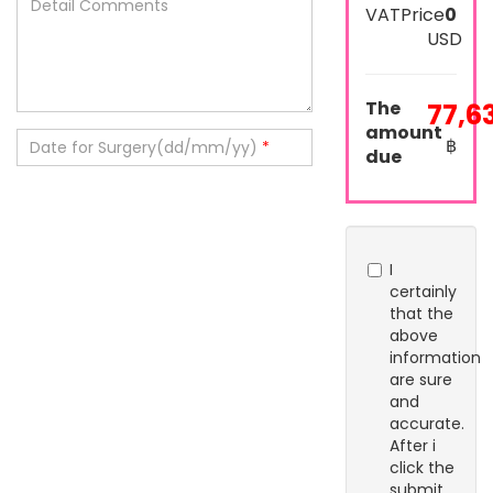
VATPrice
0
USD
The
77,6
amount
฿
Date for Surgery(dd/mm/yy)
*
due
I
certainly
that the
above
information
are sure
and
accurate.
After i
click the
submit