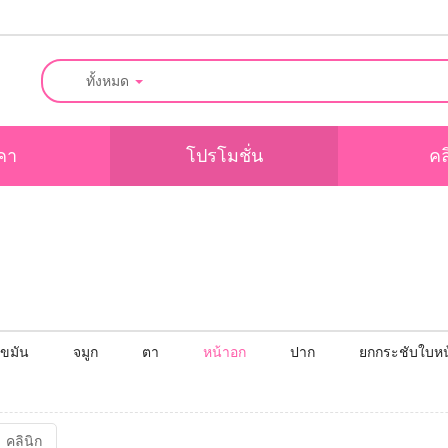
ทั้งหมด
คา
โปรโมชั่น
คล
ไขมัน
จมูก
ตา
หน้าอก
ปาก
ยกกระชับใบหน
คลินิก