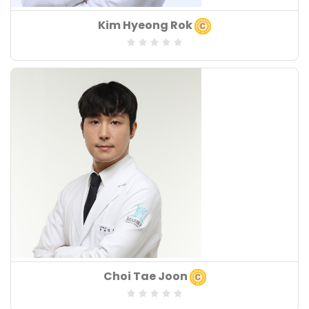
Khoa chuyên môn
Kim Hyeong Rok
: Bác sĩ khoa nội
Lĩnh vực chuyên môn
:
Số năm kinh nghiệm
:
Khoa chuyên môn
Choi Tae Joon
: Bác sĩ khoa nội