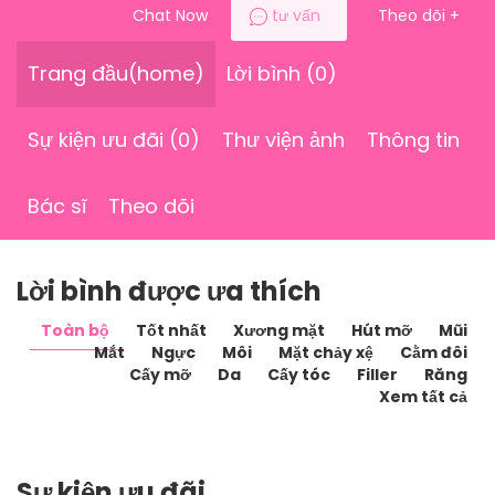
Chat Now
tư vấn
Theo dõi
+
Trang đầu(home)
Lời bình (0)
Sự kiện ưu đãi (0)
Thư viện ảnh
Thông tin
Bác sĩ
Theo dõi
Lời bình được ưa thích
Toàn bộ
Tốt nhất
Xương mặt
Hút mỡ
Mũi
Mắt
Ngực
Môi
Mặt chảy xệ
Cằm đôi
Cấy mỡ
Da
Cấy tóc
Filler
Răng
Xem tất cả
Sự kiện ưu đãi