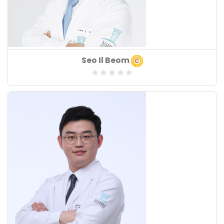
Khoa chuyên môn
Seo Il Beom
: Bác sĩ khoa nội
Lĩnh vực chuyên môn
: Khác,Khác,Khác
Số năm kinh nghiệm
: 21