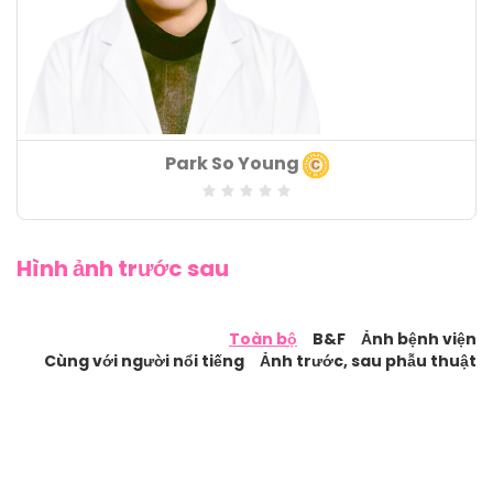
Khoa chuyên môn
Park So Young
: Bác sĩ chuyên khoa gây mê
Lĩnh vực chuyên môn
:
Hình ảnh trước sau
Số năm kinh nghiệm
:
Toàn bộ
B&F
Ảnh bệnh viện
Cùng với người nổi tiếng
Ảnh trước, sau phẫu thuật