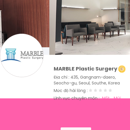
MARBLE Plastic Surgery
Địa chỉ : 435, Gangnam-daero,
Seocho-gu, Seoul, Southe, Korea
Mức độ hài lòng :
Lĩnh vực chuyên môn :
Mắt
Mũi
Mặt chảy xệ
Ngực
Cấy mỡ
Hút
mỡ
Da
Khác
Filler
Môi
Xương
mặt