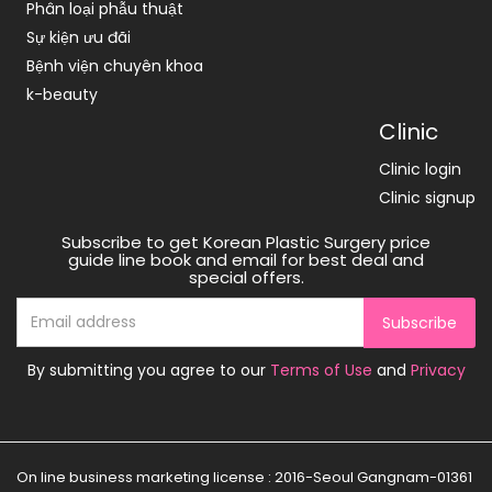
Phân loại phẫu thuật
Sự kiện ưu đãi
Bệnh viện chuyên khoa
k-beauty
Clinic
Clinic login
Clinic signup
Subscribe to get Korean Plastic Surgery price
guide line book and email for best deal and
special offers.
Subscribe
By submitting you agree to our
Terms of Use
and
Privacy
On line business marketing license : 2016-Seoul Gangnam-01361