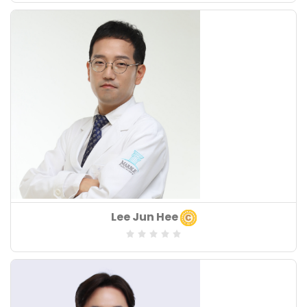
Lĩnh vực chuyên môn
:
Số năm kinh nghiệm
:
Khoa chuyên môn
Lee Jun Hee
: Bác sĩ khoa nội
Lĩnh vực chuyên môn
:
Số năm kinh nghiệm
: