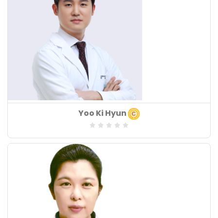
Khoa chuyên môn
Yoo Ki Hyun
: Bác sĩ khoa nội
Lĩnh vực chuyên môn
:
Số năm kinh nghiệm
: