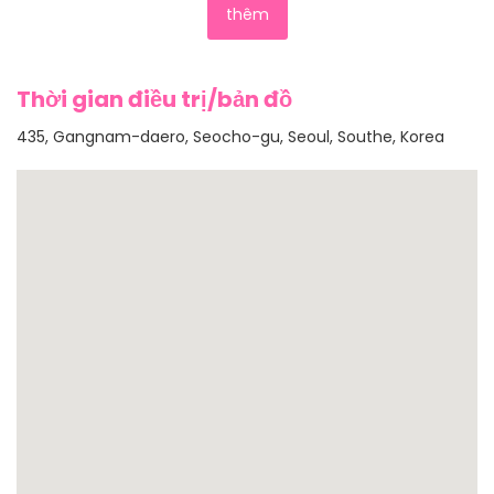
thêm
Thời gian điều trị/bản đồ
435, Gangnam-daero, Seocho-gu, Seoul, Southe, Korea