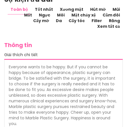
Toàn bộ
Tốt nhất
Xương mặt
Hút mỡ
Mũi
Mắt
Ngực
Môi
Mặt chảy xệ
Cằm đôi
Cấy mỡ
Da
Cấy tóc
Filler
Răng
Xem tất cả
Thông tin
Giải thích chi tiết
Everyone wants to be happy. But if you cannot be
happy because of appearance, plastic surgery can
bridge. To be satisfied with the surgery, it is important
to choose if the surgery is really needed and it has to
be done to fit you. As excessive desire makes people
unblessed, so does excessive plastic surgery. With
numerous clinical experiences and surgery know-how,
Marble plastic surgery pursues restrained beauty and
tries to make everyone happy. Cheer up, open your
mind to Marble Plastic Surgery. Happiness is around
you.