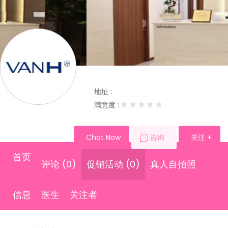
地址 :
满意度 :
Chat Now
咨询
关注
+
首页
评论 (0)
促销活动 (0)
真人自拍照
信息
医生
关注者