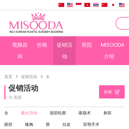
视频咨
价格
促销活
医院
MISOODA
询
动
介绍
首页
促销活动
全
促销活动
价格
与 美丽
全
最火活动
面部轮廓
吸脂术
鼻部
眼部
隆胸
唇
拉皮
双鄂手术