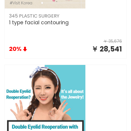
345 PLASTIC SURGERY
1 type facial contouring
￥ 35,676
￥ 28,541
20%