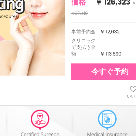
価格
￥ 126,323
￥
467,419
事前予約金
￥ 12,632
クリニック
で支払う金
額
￥ 113,690
今すぐ予約
いい