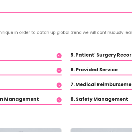
que in order to catch up global trend we will continuously lear
5. Patient' Surgery Reco
6. Provided Service
7. Medical Reimburseme
tion Management
8. Safety Management