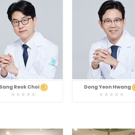
 chuyên môn
Khoa chuyên môn
Sang Reok Choi
Dong Yeon Hwang
:
vực chuyên môn
Lĩnh vực chuyên môn
:
m kinh nghiệm
Số năm kinh nghiệm
: 17