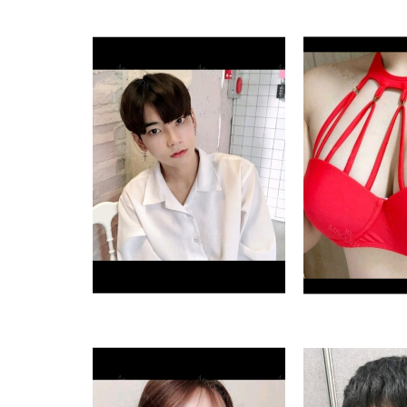
jud_jelly86
s_s
Bệnh viện thẩm mỹ NANA
Bệnh viện th