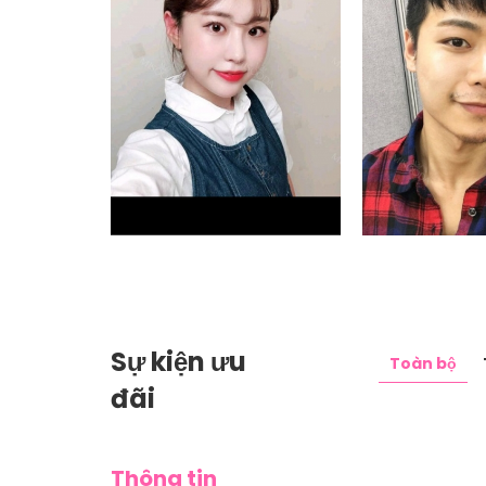
milie_s0u
kevi
Bệnh viện thẩm mỹ NANA
Bệnh viện th
Sự kiện ưu
Toàn bộ
đãi
Thông tin