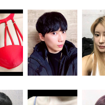
mith8
bunny_ri2
ch
ẩm mỹ NANA
Bệnh viện thẩm mỹ NANA
Bệnh viện