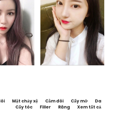
i_alenxei
poco12
 thẩm mỹ NANA
Bệnh viện thẩm mỹ NANA
ôi
Mặt chảy xệ
Cằm đôi
Cấy mỡ
Da
Cấy tóc
Filler
Răng
Xem tất cả