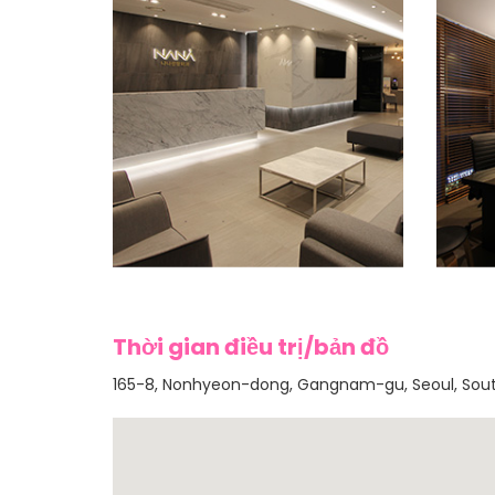
Thời gian điều trị/bản đồ
165-8, Nonhyeon-dong, Gangnam-gu, Seoul, Sou