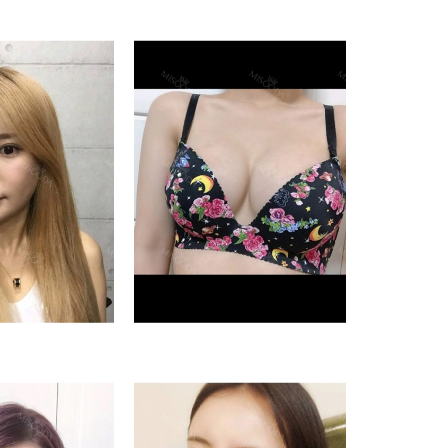
ase_xeno
danika_im3
 thẩm mỹ NANA
Bệnh viện thẩm mỹ NANA