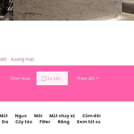
Môi
Xương mặt
Chat Now
tư vấn
Theo dõi
+
Mắt
Ngực
Môi
Mặt chảy xệ
Cằm đôi
Da
Cấy tóc
Filler
Răng
Xem tất cả