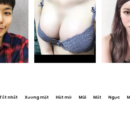
n_clame
jfferi_5
nam
ẩm mỹ NANA
Bệnh viện thẩm mỹ NANA
Bệnh viện
Tốt nhất
Xương mặt
Hút mỡ
Mũi
Mắt
Ngực
M