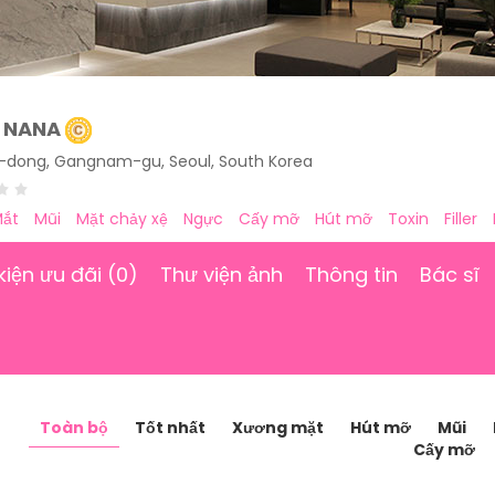
ỹ NANA
on-dong, Gangnam-gu, Seoul, South Korea
ắt
Mũi
Mặt chảy xệ
Ngực
Cấy mỡ
Hút mỡ
Toxin
Filler
kiện ưu đãi (0)
Thư viện ảnh
Thông tin
Bác sĩ
Toàn bộ
Tốt nhất
Xương mặt
Hút mỡ
Mũi
Cấy mỡ