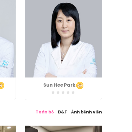
Khoa chuyên môn
Sun Hee Park
:
Lĩnh vực chuyên môn
:
Toàn bộ
B&F
Ảnh bệnh viện
Số năm kinh nghiệm
: 17