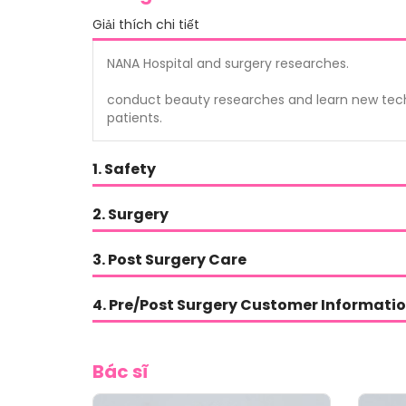
Giải thích chi tiết
NANA Hospital and surgery researches.
conduct beauty researches and learn new techni
patients.
1. Safety
2. Surgery
3. Post Surgery Care
4. Pre/Post Surgery Customer Informa
Bác sĩ