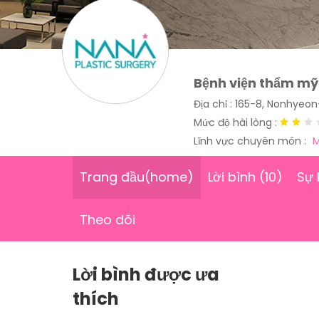
Bệnh viện thẩm m
Địa chỉ : 165-8, Nonhye
Mức độ hài lòng :
Lĩnh vực chuyên môn :
M
Trang đầu(home)
Lời bình (10)
Sự 
Theo dõi
Lời bình được ưa
thích