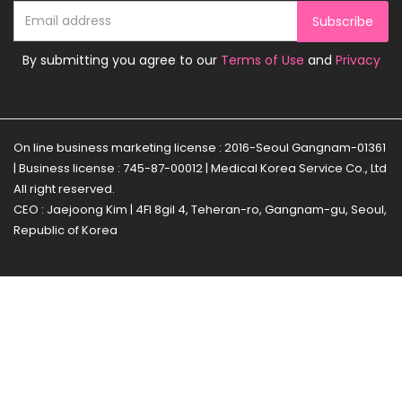
Subscribe
By submitting you agree to our
Terms of Use
and
Privacy
On line business marketing license : 2016-Seoul Gangnam-01361
| Business license : 745-87-00012 | Medical Korea Service Co., Ltd
All right reserved.
CEO : Jaejoong Kim | 4Fl 8gil 4, Teheran-ro, Gangnam-gu, Seoul,
Republic of Korea