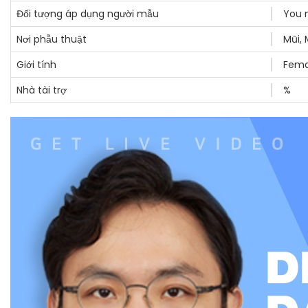
Đối tượng áp dụng người mẫu
You 
Nơi phẫu thuật
Mũi, 
Giới tính
Fema
Nhà tài trợ
%