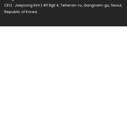
CEO : Jaejoong Kim | 4Fl 8gil 4, Teheran-ro, Gangnam-gu, Seoul,
Republic of Korea