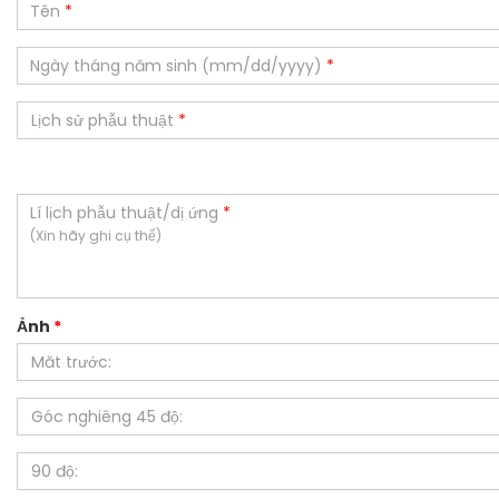
Tên
*
Ngày tháng năm sinh (mm/dd/yyyy)
*
Lịch sử phẫu thuật
*
Lí lịch phẫu thuật/dị ứng
*
(Xin hãy ghi cụ thể)
Ảnh
*
Măt trước:
Góc nghiêng 45 độ:
90 độ: