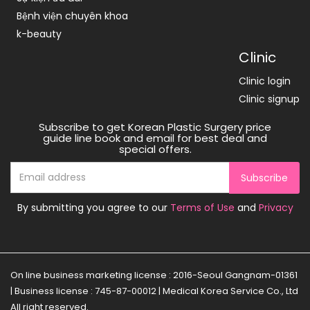
Bệnh viện chuyên khoa
k-beauty
Clinic
Clinic login
Clinic signup
Subscribe to get Korean Plastic Surgery price
guide line book and email for best deal and
special offers.
Subscribe
By submitting you agree to our
Terms of Use
and
Privacy
On line business marketing license : 2016-Seoul Gangnam-01361
| Business license : 745-87-00012 | Medical Korea Service Co., Ltd
All right reserved.