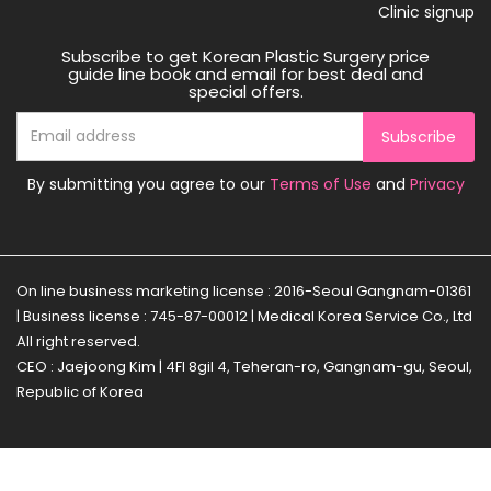
Clinic signup
Subscribe to get Korean Plastic Surgery price
guide line book and email for best deal and
special offers.
Subscribe
By submitting you agree to our
Terms of Use
and
Privacy
On line business marketing license : 2016-Seoul Gangnam-01361
| Business license : 745-87-00012 | Medical Korea Service Co., Ltd
All right reserved.
CEO : Jaejoong Kim | 4Fl 8gil 4, Teheran-ro, Gangnam-gu, Seoul,
Republic of Korea