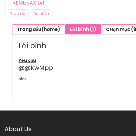
kEMlzpAX
Lv1
Theo dõi
Tin nhắn
Trang đầu(home)
Lời bình (1)
CHọn mục (
Lời bình
Yêu cầu
@@KwMpp
555...
About Us