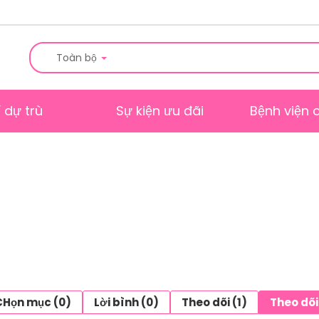
Toàn bộ
í dự trù
Sự kiện ưu đãi
Bệnh viện 
CHọn mục (0)
Lời bình (0)
Theo dõi (1)
Theo dõi