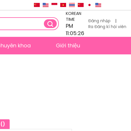
KOREAN
TIME
Đăng nhập
|
PM
Ra Đăng kí hội viên
11:05:26
chuyên khoa
Giới thiệu
 ()