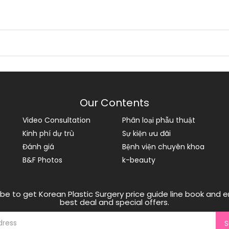
Our Contents
Video Consultation
Phân loại phẫu thuật
Kinh phí dự trù
Sự kiện ưu đãi
Đánh giá
Bệnh viện chuyên khoa
B&F Photos
k-beauty
be to get Korean Plastic Surgery price guide line book and e
best deal and special offers.
S